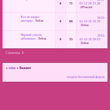
0
71
01-12 18:53:20
₪Рокси₪
Кто не нащёл
2010-
аватарку.
Лейла
0
69
01-10 18:58:38
Лейла
Чёрный список
2010-
забаниных.
Лейла
0
55
01-10 18:56:03
Лейла
Страница:
1
»
winx
»
Важное
создать бесплатный форум