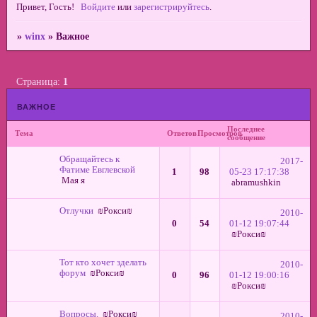
Привет, Гость!
Войдите
или
зарегистрируйтесь
.
»
winx
»
Важное
Страница:
1
важное
Последнее
Тема
Ответов
Просмотров
сообщение
Обращайтесь к
2017-
Фатиме Евглевской
1
98
05-23 17:17:38
Мая я
abramushkin
Отлучки
₪Рокси₪
2010-
0
54
01-12 19:07:44
₪Рокси₪
Тот кто хочет зделать
2010-
форум
₪Рокси₪
0
96
01-12 19:00:16
₪Рокси₪
Вопросы.
₪Рокси₪
2010-